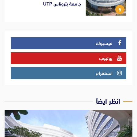
جامعة بتروناس UTP
5
فيسبوك
يوتيوب
انستغرام
انظر ايضاً