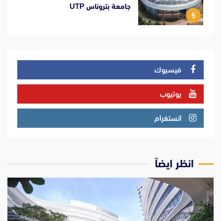
جامعة بتروناس UTP
5
فيسبوك
يوتيوب
انستغرام
انظر ايضاً