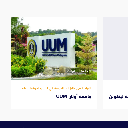
‫1 دقيقة للقراءة
الدراسة فى ماليزيا
الدراسة في اسيا و افريقيا
عام
 لينكولن
جامعة أوتارا UUM