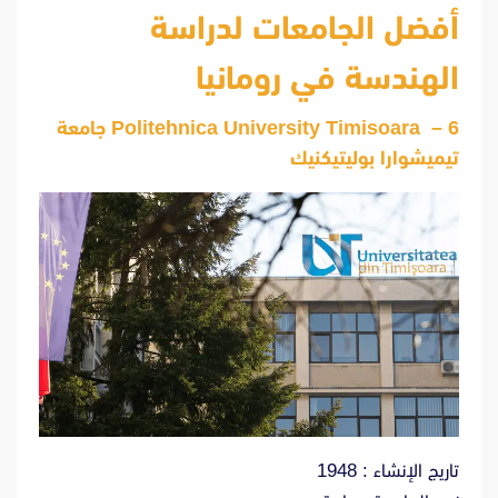
أفضل الجامعات لدراسة
الهندسة في رومانيا
6 –
Politehnica University Timisoara
جامعة
تيميشوارا بوليتيكنيك
تاريج الإنشاء : 1948