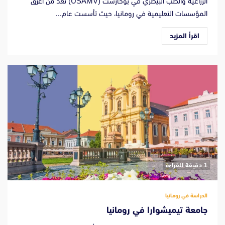
الزراعية والطب البيطري في بوخارست (USAMV) تُعَدّ من أعرق
المؤسسات التعليمية في رومانيا، حيث تأسست عام...
اقرأ المزيد
‫1 دقيقة للقراءة
الدراسة في رومانيا
جامعة تيميشوارا في رومانيا