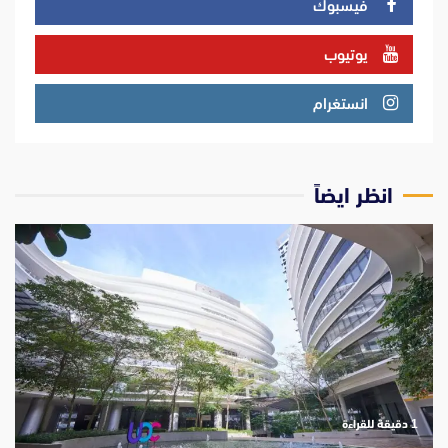
فيسبوك
يوتيوب
انستغرام
انظر ايضاً
‫1 دقيقة للقراءة