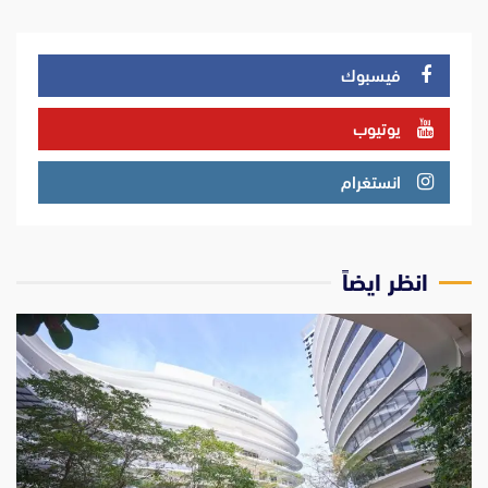
فيسبوك
يوتيوب
انستغرام
انظر ايضاً