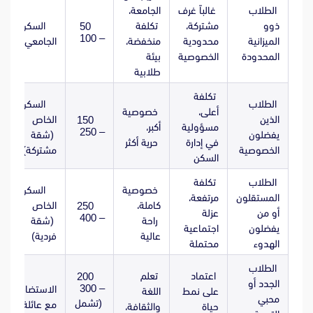
الطلاب
غالباً غرف
الجامعة،
ذوو
مشتركة،
تكلفة
السكن
50
– 100
الميزانية
محدودية
منخفضة،
الجامعي
المحدودة
الخصوصية
بيئة
طلابية
تكلفة
الطلاب
السكن
أعلى،
خصوصية
الذين
الخاص
150
مسؤولية
أكبر،
– 250
يفضلون
(شقة
في إدارة
حرية أكثر
الخصوصية
مشتركة)
السكن
الطلاب
تكلفة
خصوصية
السكن
المستقلون
مرتفعة،
كاملة،
الخاص
250
أو من
عزلة
– 400
راحة
(شقة
يفضلون
اجتماعية
عالية
فردية)
الهدوء
محتملة
الطلاب
اعتماد
تعلم
200
الجدد أو
– 300
الاستضافة
على نمط
اللغة
محبي
(تشمل
مع عائلة
حياة
والثقافة،