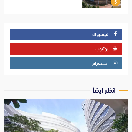
5
فيسبوك
يوتيوب
انستغرام
انظر ايضاً