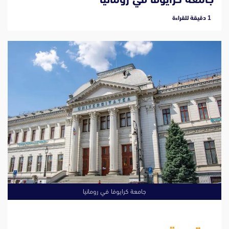
‫1 دقيقة للقراءة
جامعة كرايوفا في رومانيا