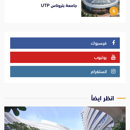
جامعة بتروناس UTP
5
فيسبوك
يوتيوب
انستغرام
انظر ايضاً