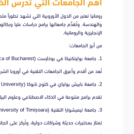
أهم الجامعات التي تدرس الذك
رومانيا تعتبر من الدول الأوروبية التي تشهد تطوراً م
والهندسة. وتُقدِّم جامعاتها برامج دراسات عليا وبكا
الإنجليزية والرومانية.
من أبرز الجامعات:
1. جامعة بوليتكنيكا في بوخارست (University Politehnica of Bucharest)
تُعد من أقدم وأعرق الجامعات التقنية في أوروبا الشر
2. جامعة بابيش بولياي في كلوج نابوكا (Babeș-Bolyai University)
تقدم برامج متنوعة في الذكاء الاصطناعي وعلوم البيانا
3. جامعة تيميشوارا التقنية (Politehnica University of Timișoara)
تمتاز بمختبرات حديثة وشراكات دولية، وتُركز على الج