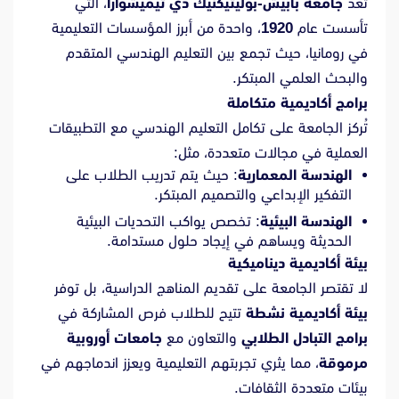
تعد
جامعة بابيش-بوليتيكنيك دي تيميشوارا
، التي
تأسست عام
1920
، واحدة من أبرز المؤسسات التعليمية
في رومانيا، حيث تجمع بين التعليم الهندسي المتقدم
والبحث العلمي المبتكر.
برامج أكاديمية متكاملة
تُركز الجامعة على تكامل التعليم الهندسي مع التطبيقات
العملية في مجالات متعددة، مثل:
الهندسة المعمارية
: حيث يتم تدريب الطلاب على
التفكير الإبداعي والتصميم المبتكر.
الهندسة البيئية
: تخصص يواكب التحديات البيئية
الحديثة ويساهم في إيجاد حلول مستدامة.
بيئة أكاديمية ديناميكية
لا تقتصر الجامعة على تقديم المناهج الدراسية، بل توفر
بيئة أكاديمية نشطة
تتيح للطلاب فرص المشاركة في
برامج التبادل الطلابي
والتعاون مع
جامعات أوروبية
مرموقة
، مما يثري تجربتهم التعليمية ويعزز اندماجهم في
بيئات متعددة الثقافات.