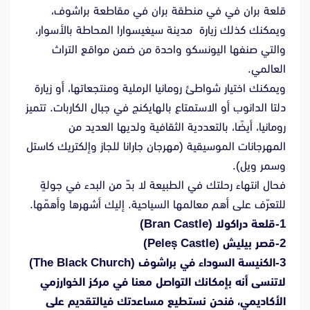
قلعة بران في في منطقة بران في مقاطعة براشوف،
ويمكنك كذلك زيارة مدينة سيغيسوارا المحاطة بالأسوار،
والتي صنفها اليونسكو واحدة من ضمن مواقع التراث
العالمي.
ويمكنك اختيار شواطئ رومانيا الرملية ومنتجعاتها، أو زيارة
دلتا الدانوب أو الاستمتاع بالهايكنج في جبال الكاربات. تتميز
رومانيا، أيضًا، بالتعددية الثقافية ولديها العديد من
المهرجانات الموسيقية (مهرجان جارانا للجاز وإلكتريك كاستل
وسمر ويل).
فحال انتهاء رحلتك في الطبيعة لا بدّ من البدء في جولةٍ
للتعرّف على أهم معالمها السياحية. إليك أشهرها وأهمّها.
1-قلعة دراكولا (Bran Castle)
2-قصر بيليش (Peleș Castle)
3-الكنيسة السوداء في براشوف (The Black Church)
لاتنسى أنه بإمكانك التواصل معنا في مركز الخوارزمي
الأكاديمي، فنحن نستطيع مساعدتك فيالتقديم على