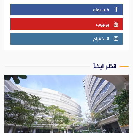
فيسبوك
يوتيوب
انستغرام
انظر ايضاً