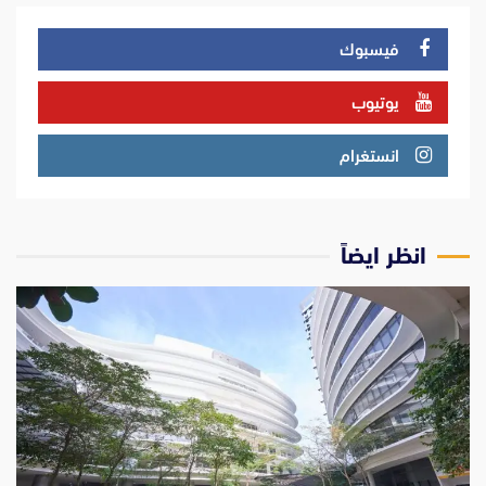
فيسبوك
يوتيوب
انستغرام
انظر ايضاً