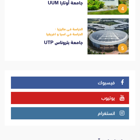
جامعة أوتارا UUM
4
الدراسة فى ماليزيا
الدراسة في اسيا و افريقيا
جامعة بتروناس UTP
5
فيسبوك
يوتيوب
انستغرام